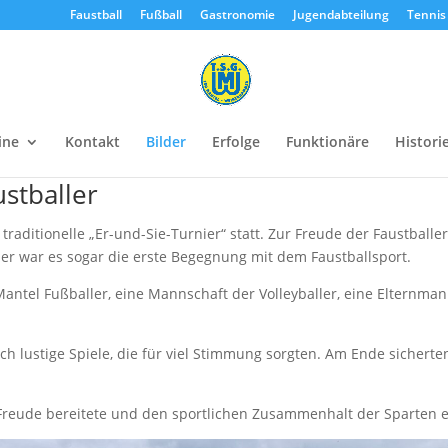
Faustball
Fußball
Gastronomie
Jugendabteilung
Tennis
ine
Kontakt
Bilder
Erfolge
Funktionäre
Histori
stballer
traditionelle „Er-und-Sie-Turnier“ statt. Zur Freude der Faustba
eler war es sogar die erste Begegnung mit dem Faustballsport.
ntel Fußballer, eine Mannschaft der Volleyballer, eine Elternmann
 lustige Spiele, die für viel Stimmung sorgten. Am Ende sicherten 
l Freude bereitete und den sportlichen Zusammenhalt der Sparten e