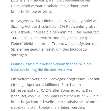
potenziellen Gewinns, weil die Spielbalance den
Hausvorteil verstärkt, sobald das Jackpot-Level
kritische Masse erreicht.
Im Gegensatz dazu bietet ein Low‑Volatility‑Spiel wie
Sizzling Hot durchschnittlich 2 % Rückzahlung, aber
die Jackpot‑Einflüsse bleiben minimal. Das bedeutet:
100 € Einsatz, 2 € Return, und das ganze „Jackpot-
Fieber“ bleibt ein ferner Traum, weil das System den
Spieler nie genug einsetzt, um den Jackpot zu
sprengen.
Online Casino mit hoher Gewinnchance: Wie die
kalte Rechnung die Illusion zerstreut
Ein weiterer Vergleich: LeoVegas‘ progressive Slot mit
einem Jackpot von 4 Millionen Euro hat im
Jahresverlauf nur 0,12 % aller Spins erreicht. Das
bedeutet, von 1 Million Spins erreichen nur 1 200 die
kritische Jackpot‑Schwelle – ein statistisches Wunder,
das die meisten Spieler nie erleben werden.