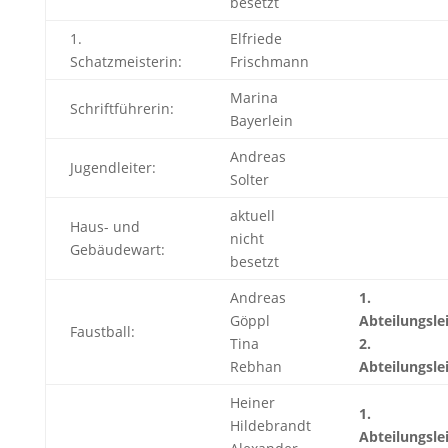
besetzt
1.
Elfriede
Schatzmeisterin:
Frischmann
Marina
Schriftführerin:
Bayerlein
Andreas
Jugendleiter:
Solter
aktuell
Haus- und
nicht
Gebäudewart:
besetzt
Andreas
1.
Göppl
Abteilungsle
Faustball:
Tina
2.
Rebhan
Abteilungsle
Heiner
1.
Hildebrandt
Abteilungsle