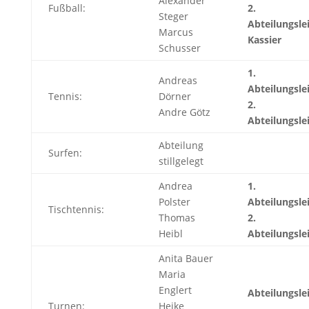
Alexander
Fußball:
2.
Steger
Abteilungsle
Marcus
Kassier
Schusser
1.
Andreas
Abteilungsle
Tennis:
Dörner
2.
Andre Götz
Abteilungsle
Abteilung
Surfen:
stillgelegt
Andrea
1.
Polster
Abteilungslei
Tischtennis:
Thomas
2.
Heibl
Abteilungsle
Anita Bauer
Maria
Englert
Abteilungslei
Turnen:
Heike