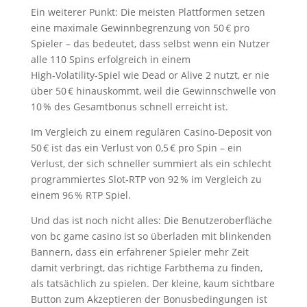
Ein weiterer Punkt: Die meisten Plattformen setzen
eine maximale Gewinnbegrenzung von 50 € pro
Spieler – das bedeutet, dass selbst wenn ein Nutzer
alle 110 Spins erfolgreich in einem
High‑Volatility‑Spiel wie Dead or Alive 2 nutzt, er nie
über 50 € hinauskommt, weil die Gewinnschwelle von
10 % des Gesamtbonus schnell erreicht ist.
Im Vergleich zu einem regulären Casino‑Deposit von
50 € ist das ein Verlust von 0,5 € pro Spin – ein
Verlust, der sich schneller summiert als ein schlecht
programmiertes Slot‑RTP von 92 % im Vergleich zu
einem 96 % RTP Spiel.
Und das ist noch nicht alles: Die Benutzeroberfläche
von bc game casino ist so überladen mit blinkenden
Bannern, dass ein erfahrener Spieler mehr Zeit
damit verbringt, das richtige Farbthema zu finden,
als tatsächlich zu spielen. Der kleine, kaum sichtbare
Button zum Akzeptieren der Bonusbedingungen ist