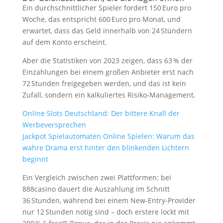
Ein durchschnittlicher Spieler fordert 150 Euro pro
Woche, das entspricht 600 Euro pro Monat, und
erwartet, dass das Geld innerhalb von 24 Stündern
auf dem Konto erscheint.
Aber die Statistiken von 2023 zeigen, dass 63 % der
Einzahlungen bei einem großen Anbieter erst nach
72 Stunden freigegeben werden, und das ist kein
Zufall, sondern ein kalkuliertes Risiko‑Management.
Online Slots Deutschland: Der bittere Knall der
Werbeversprechen
Jackpot Spielautomaten Online Spielen: Warum das
wahre Drama erst hinter den blinkenden Lichtern
beginnt
Ein Vergleich zwischen zwei Plattformen: bei
888casino dauert die Auszahlung im Schnitt
36 Stunden, während bei einem New‑Entry‑Provider
nur 12 Stunden nötig sind – doch erstere lockt mit