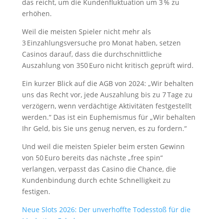
das reicht, um die Kundenfluktuation um 3 % zu
erhöhen.
Weil die meisten Spieler nicht mehr als
3 Einzahlungsversuche pro Monat haben, setzen
Casinos darauf, dass die durchschnittliche
Auszahlung von 350 Euro nicht kritisch geprüft wird.
Ein kurzer Blick auf die AGB von 2024: „Wir behalten
uns das Recht vor, jede Auszahlung bis zu 7 Tage zu
verzögern, wenn verdächtige Aktivitäten festgestellt
werden.“ Das ist ein Euphemismus für „Wir behalten
Ihr Geld, bis Sie uns genug nerven, es zu fordern.“
Und weil die meisten Spieler beim ersten Gewinn
von 50 Euro bereits das nächste „free spin“
verlangen, verpasst das Casino die Chance, die
Kundenbindung durch echte Schnelligkeit zu
festigen.
Neue Slots 2026: Der unverhoffte Todesstoß für die