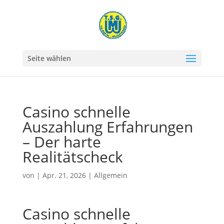
Seite wählen
Casino schnelle
Auszahlung Erfahrungen
– Der harte
Realitätscheck
von
|
Apr. 21, 2026
| Allgemein
Casino schnelle