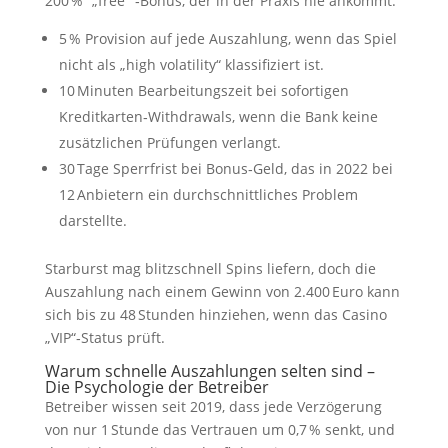
200 % “„free““‑Bonus, der in der Praxis nie ankommt.
5 % Provision auf jede Auszahlung, wenn das Spiel
nicht als „high volatility“ klassifiziert ist.
10 Minuten Bearbeitungszeit bei sofortigen
Kreditkarten‑Withdrawals, wenn die Bank keine
zusätzlichen Prüfungen verlangt.
30 Tage Sperrfrist bei Bonus‑Geld, das in 2022 bei
12 Anbietern ein durchschnittliches Problem
darstellte.
Starburst mag blitzschnell Spins liefern, doch die
Auszahlung nach einem Gewinn von 2.400 Euro kann
sich bis zu 48 Stunden hinziehen, wenn das Casino
„VIP“‑Status prüft.
Warum schnelle Auszahlungen selten sind –
Die Psychologie der Betreiber
Betreiber wissen seit 2019, dass jede Verzögerung
von nur 1 Stunde das Vertrauen um 0,7 % senkt, und