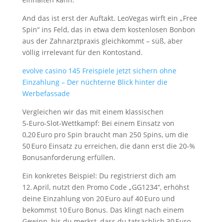
And das ist erst der Auftakt. LeoVegas wirft ein „Free
Spin“ ins Feld, das in etwa dem kostenlosen Bonbon
aus der Zahnarztpraxis gleichkommt – süß, aber
völlig irrelevant für den Kontostand.
evolve casino 145 Freispiele jetzt sichern ohne
Einzahlung – Der nüchterne Blick hinter die
Werbefassade
Vergleichen wir das mit einem klassischen
5‑Euro‑Slot‑Wettkampf: Bei einem Einsatz von
0,20 Euro pro Spin braucht man 250 Spins, um die
50 Euro Einsatz zu erreichen, die dann erst die 20‑%
Bonusanforderung erfüllen.
Ein konkretes Beispiel: Du registrierst dich am
12. April, nutzt den Promo Code „GG1234“, erhöhst
deine Einzahlung von 20 Euro auf 40 Euro und
bekommst 10 Euro Bonus. Das klingt nach einem
Gewinn, bis du merkst, dass du tatsächlich 30 Euro