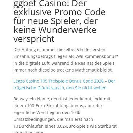
ggbet Casino: Der
exklusive Promo Code
für neue Spieler, der
keine Wunderwerke
verspricht
Der Anfang ist immer dieselbe: 5 % des ersten
Einzahlungsbetrags fliegen als „Willkommensbonus“
in die digitale Luft, während die Realität des Spiels
immer noch dieselbe trockene Mathematik bleibt.
Legzo Casino 105 Freispiele Bonus Code 2026 – Der
trügerische Glücksrausch, den Sie nicht wollen
Betway, ein Name, den fast jeder kennt, lockt mit
einem 100‑Euro‑Einzahlungsbonus, aber der
eigentliche Wert liegt in den 10 %
Umsatzbedingungen, die man erst nach
10 Durchläufen eines 0,02‑Euro‑Spiels wie Starburst
einhalten kann.