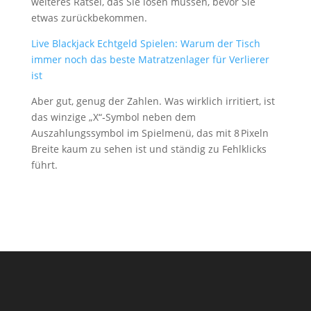
weiteres Rätsel, das Sie lösen müssen, bevor Sie
etwas zurückbekommen.
Live Blackjack Echtgeld Spielen: Warum der Tisch
immer noch das beste Matratzenlager für Verlierer
ist
Aber gut, genug der Zahlen. Was wirklich irritiert, ist
das winzige „X“‑Symbol neben dem
Auszahlungssymbol im Spielmenü, das mit 8 Pixeln
Breite kaum zu sehen ist und ständig zu Fehlklicks
führt.