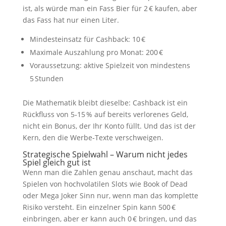
ist, als würde man ein Fass Bier für 2 € kaufen, aber
das Fass hat nur einen Liter.
Mindesteinsatz für Cashback: 10 €
Maximale Auszahlung pro Monat: 200 €
Voraussetzung: aktive Spielzeit von mindestens
5 Stunden
Die Mathematik bleibt dieselbe: Cashback ist ein
Rückfluss von 5‑15 % auf bereits verlorenes Geld,
nicht ein Bonus, der Ihr Konto füllt. Und das ist der
Kern, den die Werbe‑Texte verschweigen.
Strategische Spielwahl – Warum nicht jedes
Spiel gleich gut ist
Wenn man die Zahlen genau anschaut, macht das
Spielen von hochvolatilen Slots wie Book of Dead
oder Mega Joker Sinn nur, wenn man das komplette
Risiko versteht. Ein einzelner Spin kann 500 €
einbringen, aber er kann auch 0 € bringen, und das