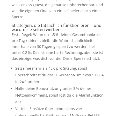
wie Gonzo’s Quest, die genauso unberechenbar sind
wie die eigenen Finanzen eines Spielers nach einer
Sperre.
Strategien, die tatsächlich funktionieren – und
warum sie selten werben
Erste Regel: Wenn du 1,5 % deines Gesamtbankrolls
pro Tag riskierst, bleibt die Wahrscheinlichkeit,
innerhalb von 30 Tagen gesperrt zu werden, bei
unter 0,2 %. Das ist eine harte Rechnung, aber sie ist
das einzige, was dich vor der Oasis‑Sperre schützt.
Setze nie mehr als 45 € pro Sitzung, sonst
überschreitest du das 0,5‑Prozent‑Limit von 5.000 €
in 24 Stunden.
Halte deine Bonusnutzung unter 3 % deines
Nettoeinkommens, sonst löst du die Alarmfunktion
aus.
Verteile Einsätze über mindestens vier
unterschiedliche Plattformen – Mr Green, Bet365