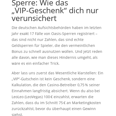
Sperre: Wie das
„VIP‑Geschenk“ dich nur
verunsichert
Die deutschen Aufsichtsbehörden haben im letzten
Jahr exakt 17 Fälle von Oasis‑Sperren registriert –
das sind nicht nur Zahlen, das sind echte
Geldsperren für Spieler, die den vermeintlichen
Bonus zu schnell ausnutzen wollen. Und jetzt reden
alle davon, wie man dieses Hindernis umgeht, als
wäre es ein einfacher Trick.
Aber lass uns zuerst das Wesentliche klarstellen: Ein
„VIP“‑Gutschein ist kein Geschenk, sondern eine
Kalkulation, die den Casino‑Betreiber 0,75 % seiner
Einnahmen langfristig absichert. Wenn du also bei
LeoLeo (LeoVegas) 100 € einzahlst, erwarten die
Zahlen, dass du im Schnitt 75 € an Marketingkosten
zurückzahlst, bevor du überhaupt einen Gewinn
siehst.