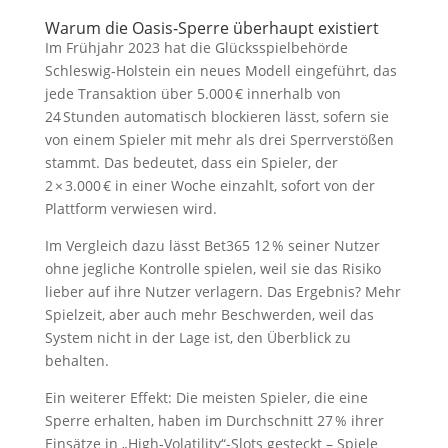
Warum die Oasis‑Sperre überhaupt existiert
Im Frühjahr 2023 hat die Glücksspielbehörde
Schleswig‑Holstein ein neues Modell eingeführt, das
jede Transaktion über 5.000 € innerhalb von
24 Stunden automatisch blockieren lässt, sofern sie
von einem Spieler mit mehr als drei Sperrverstößen
stammt. Das bedeutet, dass ein Spieler, der
2 × 3.000 € in einer Woche einzahlt, sofort von der
Plattform verwiesen wird.
Im Vergleich dazu lässt Bet365 12 % seiner Nutzer
ohne jegliche Kontrolle spielen, weil sie das Risiko
lieber auf ihre Nutzer verlagern. Das Ergebnis? Mehr
Spielzeit, aber auch mehr Beschwerden, weil das
System nicht in der Lage ist, den Überblick zu
behalten.
Ein weiterer Effekt: Die meisten Spieler, die eine
Sperre erhalten, haben im Durchschnitt 27 % ihrer
Einsätze in „High‑Volatility“-Slots gesteckt – Spiele