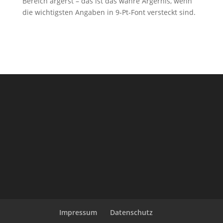
Bereich ärgerst – das ist das wahre Ärgernis, wenn
die wichtigsten Angaben in 9‑Pt‑Font versteckt sind.
Impressum
Datenschutz