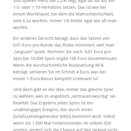
Slot‑Spielen meist bei 2,2 % liegt, egal ob Sie auf ein
1:5‑ oder 1:10‑Verhältnis setzen. Das ist wie bei
einem Würfelspiel, bei dem die Wahrscheinlichkeit,
eine 6 zu würfeln, immer 1/6 bleibt, egal wie oft man
würfelt.
Ein anderes Gerücht besagt, dass das Setzen von
0,01 Euro pro Runde das Risiko minimiert, weil man
„langsam“ spielt. Rechnen Sie nach: 0,01 Euro pro
Spin bei 10.000 Spins ergibt 100 Euro Gesamteinsatz.
Wenn die durchschnittliche Rückzahlung 96 %
beträgt, verlieren Sie im Schnitt 4 Euro, was bei
einem 1‑Euro‑Bonus komplett irrelevant ist.
Und dann gibt es die Idee, immer das gleiche Spiel
zu wählen, weil es angeblich „vertrauenswürdig“ sei.
Realität: Das Ergebnis jedes Spins ist ein
unabhängiges Ereignis, das durch einen
Zufallszahlengenerator (RNG) bestimmt wird. Selbst
wenn Sie 1.000 Mal hintereinander im selben Slot
spielen, ändert sich die Chance auf den Jackpot nicht