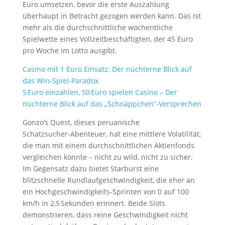
Euro umsetzen, bevor die erste Auszahlung
überhaupt in Betracht gezogen werden kann. Das ist
mehr als die durchschnittliche wöchentliche
Spielwette eines Vollzeitbeschäftigten, der 45 Euro
pro Woche im Lotto ausgibt.
Casino mit 1 Euro Einsatz: Der nüchterne Blick auf
das Win‑Spiel‑Paradox
5 Euro einzahlen, 50 Euro spielen Casino – Der
nüchterne Blick auf das „Schnäppchen“-Versprechen
Gonzo’s Quest, dieses peruanische
Schatzsucher‑Abenteuer, hat eine mittlere Volatilität,
die man mit einem durchschnittlichen Aktienfonds
vergleichen könnte – nicht zu wild, nicht zu sicher.
Im Gegensatz dazu bietet Starburst eine
blitzschnelle Rundlaufgeschwindigkeit, die eher an
ein Hochgeschwindigkeits‑Sprinten von 0 auf 100
km/h in 2,5 Sekunden erinnert. Beide Slots
demonstrieren, dass reine Geschwindigkeit nicht