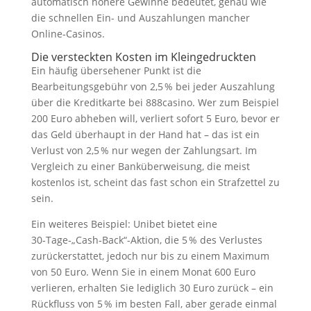
automatisch höhere Gewinne bedeutet, genau wie
die schnellen Ein- und Auszahlungen mancher
Online‑Casinos.
Die versteckten Kosten im Kleingedruckten
Ein häufig übersehener Punkt ist die
Bearbeitungsgebühr von 2,5 % bei jeder Auszahlung
über die Kreditkarte bei 888casino. Wer zum Beispiel
200 Euro abheben will, verliert sofort 5 Euro, bevor er
das Geld überhaupt in der Hand hat – das ist ein
Verlust von 2,5 % nur wegen der Zahlungsart. Im
Vergleich zu einer Banküberweisung, die meist
kostenlos ist, scheint das fast schon ein Strafzettel zu
sein.
Ein weiteres Beispiel: Unibet bietet eine
30‑Tage‑„Cash‑Back“-Aktion, die 5 % des Verlustes
zurückerstattet, jedoch nur bis zu einem Maximum
von 50 Euro. Wenn Sie in einem Monat 600 Euro
verlieren, erhalten Sie lediglich 30 Euro zurück – ein
Rückfluss von 5 % im besten Fall, aber gerade einmal