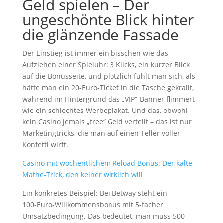
Geld spielen – Der
ungeschönte Blick hinter
die glänzende Fassade
Der Einstieg ist immer ein bisschen wie das
Aufziehen einer Spieluhr: 3 Klicks, ein kurzer Blick
auf die Bonusseite, und plötzlich fühlt man sich, als
hätte man ein 20‑Euro‑Ticket in die Tasche gekrallt,
während im Hintergrund das „VIP“-Banner flimmert
wie ein schlechtes Werbeplakat. Und das, obwohl
kein Casino jemals „free“ Geld verteilt – das ist nur
Marketingtricks, die man auf einen Teller voller
Konfetti wirft.
Casino mit wöchentlichem Reload Bonus: Der kalte
Mathe‑Trick, den keiner wirklich will
Ein konkretes Beispiel: Bei Betway steht ein
100‑Euro‑Willkommensbonus mit 5‑facher
Umsatzbedingung. Das bedeutet, man muss 500