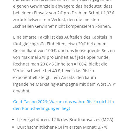
eigenen Gewinnziele abwägen; das bedeutet, dass
bei einem Einsatz von 2 € pro Dreh im Schnitt 1,93 €
zurückfließen – ein Verlust, den die meisten
„schnellen Gewinne“ nicht kompensieren können.
Eine smarte Taktik ist das Aufteilen des Kapitals in
fünf gleichgroße Einheiten, etwa 20 € bei einem
Gesamtkauf von 100 €, und das konsequente Setzen
von maximal 2 % pro Einheit auf jede Spielrunde.
Rechnet man 20 € × 5 Einheiten = 100 €, bleibt die
Verlustschwelle bei 40 €, bevor das Risiko
exponentiell steigt – ein Ansatz, den kaum
irgendeine Marketing‑Kampagne mit dem Wort „VIP“
erwähnt.
Geld Casino 2026: Warum das wahre Risiko nicht in
den Bonusbedingungen liegt
Lizenzgebühren: 12 % des Bruttoumsatzes (MGA)
Durchschnittlicher ROI im ersten Monat: 3,7 %