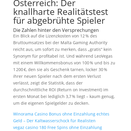
Österreich: Der
knallharte Realitätstest
für abgebrühte Spieler
Die Zahlen hinter den Versprechungen
Ein Blick auf die Lizenzkosten von 12 % des
Bruttoumsatzes bei der Malta Gaming Authority
reicht aus, um sofort zu merken, dass „gratis“ kein
Synonym für profitabel ist. Und während LeoVegas
mit einem Willkommensbonus von 100 % und bis zu
1 200 €, den sie als Geschenk tarnen, locker 30 %
ihrer neuen Spieler nach dem ersten Verlust
verlässt, zeigt die Statistik, dass der
durchschnittliche ROI (Return on Investment) im
ersten Monat bei lediglich 3,7 % liegt – kaum genug,
um die eigenen Spielgelder zu decken.
Winorama Casino Bonus ohne Einzahlung echtes
Geld – Der Kaltwasserschock für Realisten
vegaz casino 180 Free Spins ohne Einzahlung