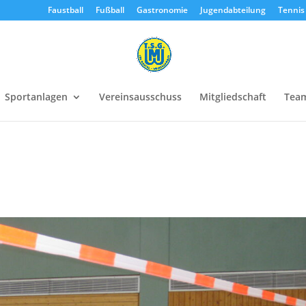
Faustball
Fußball
Gastronomie
Jugendabteilung
Tennis
Sportanlagen
Vereinsausschuss
Mitgliedschaft
Tea